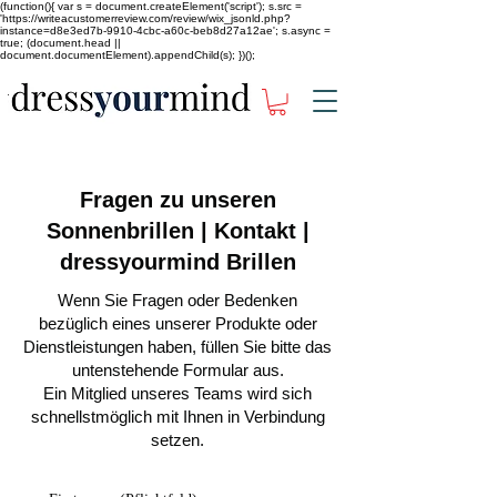
(function(){ var s = document.createElement('script'); s.src =
'https://writeacustomerreview.com/review/wix_jsonld.php?
instance=d8e3ed7b-9910-4cbc-a60c-beb8d27a12ae'; s.async =
true; (document.head ||
document.documentElement).appendChild(s); })();
Fragen zu unseren
Sonnenbrillen | Kontakt |
dressyourmind Brillen
Wenn Sie Fragen oder Bedenken
bezüglich eines unserer Produkte oder
Dienstleistungen haben, füllen Sie bitte das
untenstehende Formular aus.
Ein Mitglied unseres Teams wird sich
schnellstmöglich mit Ihnen in Verbindung
setzen.